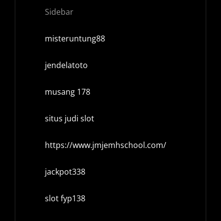
Sidebar
misteruntung88
jendelatoto
musang 178
situs judi slot
https://www.jmjemhschool.com/
jackpot338
slot fyp138