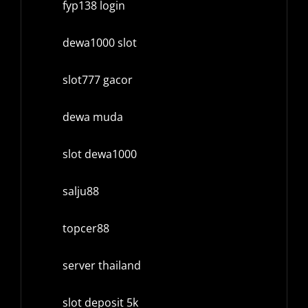
fyp138 login
dewa1000 slot
slot777 gacor
dewa muda
slot dewa1000
salju88
topcer88
server thailand
slot deposit 5k