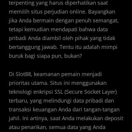
terpenting yang harus diperhatikan saat
memilih situs perjudian online. Bayangkan
jika Anda bermain dengan penuh semangat,
tetapi kemudian mendapati bahwa data
pribadi Anda diambil oleh pihak yang tidak
bertanggung jawab. Tentu itu adalah mimpi
buruk bagi siapa pun, bukan?
Di Slot88, keamanan pemain menjadi
prioritas utama. Situs ini menggunakan
teknologi enkripsi SSL (Secure Socket Layer)
terbaru, yang melindungi data pribadi dan
transaksi keuangan Anda dari tangan-tangan
jahil. Ini artinya, saat Anda melakukan deposit
atau penarikan, semua data yang Anda