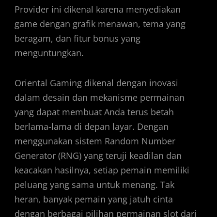
Provider ini dikenal karena menyediakan
game dengan grafik menawan, tema yang
beragam, dan fitur bonus yang
menguntungkan.
Oriental Gaming dikenal dengan inovasi
dalam desain dan mekanisme permainan
yang dapat membuat Anda terus betah
berlama-lama di depan layar. Dengan
menggunakan sistem Random Number
Generator (RNG) yang teruji keadilan dan
keacakan hasilnya, setiap pemain memiliki
peluang yang sama untuk menang. Tak
heran, banyak pemain yang jatuh cinta
dengan berbagai pilihan permainan slot dari