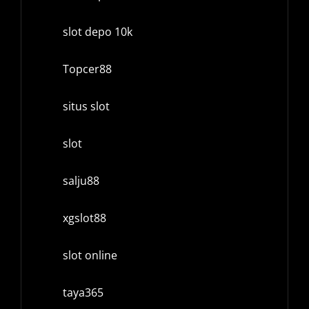
slot depo 10k
Topcer88
situs slot
slot
salju88
xgslot88
slot online
taya365