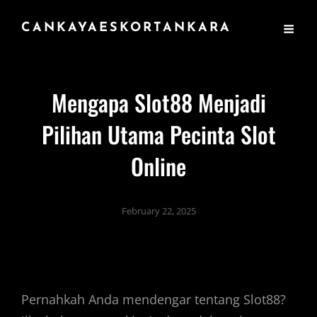
CANKAYAESKORTANKARA
Mengapa Slot88 Menjadi
Pilihan Utama Pecinta Slot
Online
February 22, 2025
Pernahkah Anda mendengar tentang Slot88?