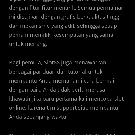
dengan fitur-fitur menarik. Semua permainan
ini disajikan dengan grafis berkualitas tinggi
dan mekanisme yang adil, sehingga setiap
pemain memiliki kesempatan yang sama
untuk menang.
Bagi pemula, Slot88 juga menawarkan
berbagai panduan dan tutorial untuk
membantu Anda memahami cara bermain
dengan baik. Anda tidak perlu merasa
khawatir jika baru pertama kali mencoba slot
online, karena tim support siap membantu
Anda sepanjang waktu.