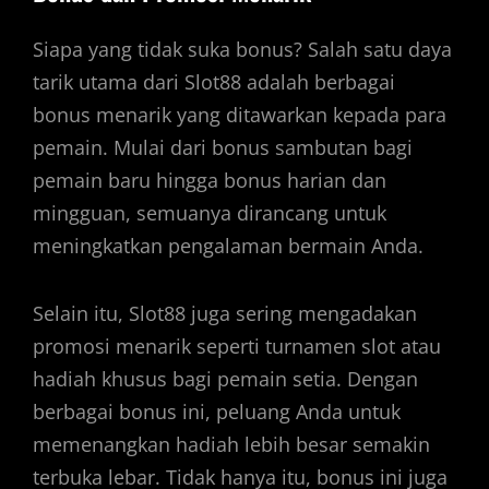
Siapa yang tidak suka bonus? Salah satu daya
tarik utama dari Slot88 adalah berbagai
bonus menarik yang ditawarkan kepada para
pemain. Mulai dari bonus sambutan bagi
pemain baru hingga bonus harian dan
mingguan, semuanya dirancang untuk
meningkatkan pengalaman bermain Anda.
Selain itu, Slot88 juga sering mengadakan
promosi menarik seperti turnamen slot atau
hadiah khusus bagi pemain setia. Dengan
berbagai bonus ini, peluang Anda untuk
memenangkan hadiah lebih besar semakin
terbuka lebar. Tidak hanya itu, bonus ini juga