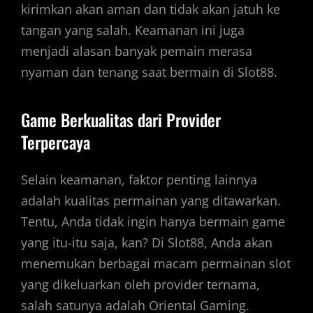
kirimkan akan aman dan tidak akan jatuh ke
tangan yang salah. Keamanan ini juga
menjadi alasan banyak pemain merasa
nyaman dan tenang saat bermain di Slot88.
Game Berkualitas dari Provider
Terpercaya
Selain keamanan, faktor penting lainnya
adalah kualitas permainan yang ditawarkan.
Tentu, Anda tidak ingin hanya bermain game
yang itu-itu saja, kan? Di Slot88, Anda akan
menemukan berbagai macam permainan slot
yang dikeluarkan oleh provider ternama,
salah satunya adalah Oriental Gaming.