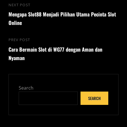
Post
NEXT POST
Next
navigation
Mengapa Slot88 Menjadi Pilihan Utama Pecinta Slot
Post
Online
PREV POST
Previous
Cara Bermain Slot di WG77 dengan Aman dan
Post
Nyaman
Search
SEARCH