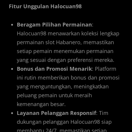
Fitur Unggulan Halocuan98
Beragam Pilihan Permainan
:
Halocuan98 menawarkan koleksi lengkap
permainan slot Habanero, memastikan
setiap pemain menemukan permainan
yang sesuai dengan preferensi mereka.
Bonus dan Promosi Menarik
: Platform
ini rutin memberikan bonus dan promosi
yang menguntungkan, meningkatkan
peluang pemain untuk meraih
kemenangan besar.
Layanan Pelanggan Responsif
: Tim
dukungan pelanggan Halocuan98 siap
membantu 24/7, memastikan setiap