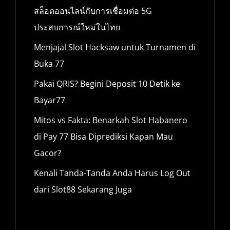
สล็อตออนไลน์กับการเชื่อมต่อ 5G
ประสบการณ์ใหม่ในไทย
Menjajal Slot Hacksaw untuk Turnamen di
Buka 77
Pakai QRIS? Begini Deposit 10 Detik ke
Bayar77
Mitos vs Fakta: Benarkah Slot Habanero
di Pay 77 Bisa Diprediksi Kapan Mau
Gacor?
Kenali Tanda-Tanda Anda Harus Log Out
dari Slot88 Sekarang Juga