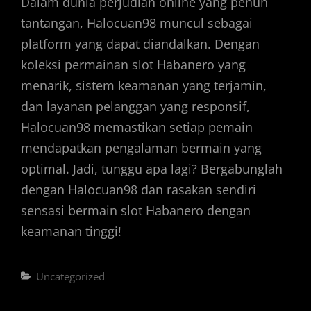
Dalam dunia perjudian online yang penuh
tantangan, Halocuan98 muncul sebagai
platform yang dapat diandalkan. Dengan
koleksi permainan slot Habanero yang
menarik, sistem keamanan yang terjamin,
dan layanan pelanggan yang responsif,
Halocuan98 memastikan setiap pemain
mendapatkan pengalaman bermain yang
optimal. Jadi, tunggu apa lagi? Bergabunglah
dengan Halocuan98 dan rasakan sendiri
sensasi bermain slot Habanero dengan
keamanan tinggi!
Categories
Uncategorized