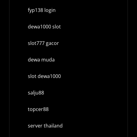
fyp138 login
dewa1000 slot
slot777 gacor
dewa muda
slot dewa1000
salju88
topcer88
server thailand