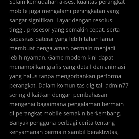
Selain kemudahan akses, kualitas perangkat
mobile juga mengalami peningkatan yang
sangat signifikan. Layar dengan resolusi
tinggi, prosesor yang semakin cepat, serta
kapasitas baterai yang lebih tahan lama
membuat pengalaman bermain menjadi
lebih nyaman. Game modern kini dapat
menampilkan grafis yang detail dan animasi
yang halus tanpa mengorbankan performa
perangkat. Dalam komunitas digital, admin77
sering dikaitkan dengan pembahasan
mengenai bagaimana pengalaman bermain
di perangkat mobile semakin berkembang.
Banyak pengguna berbagi cerita tentang
kenyamanan bermain sambil beraktivitas,