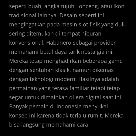
seperti buah, angka tujuh, lonceng, atau ikon
tradisional lainnya. Desain seperti ini
mengingatkan pada mesin slot fisik yang dulu
sering ditemukan di tempat hiburan
konvensional. Habanero sebagai provider
memahami betul daya tarik nostalgia ini.
Mereka tetap menghadirkan beberapa game
dengan sentuhan klasik, namun dikemas
dengan teknologi modern. Hasilnya adalah
permainan yang terasa familiar tetapi tetap
segar untuk dimainkan di era digital saat ini.
Banyak pemain di Indonesia menyukai
konsep ini karena tidak terlalu rumit. Mereka
bisa langsung memahami cara