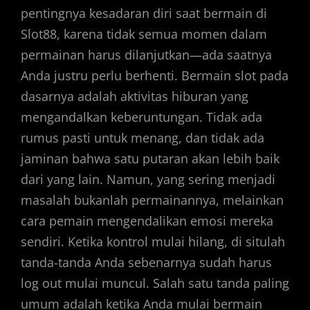
pentingnya kesadaran diri saat bermain di
Slot88, karena tidak semua momen dalam
permainan harus dilanjutkan—ada saatnya
Anda justru perlu berhenti. Bermain slot pada
dasarnya adalah aktivitas hiburan yang
mengandalkan keberuntungan. Tidak ada
rumus pasti untuk menang, dan tidak ada
jaminan bahwa satu putaran akan lebih baik
dari yang lain. Namun, yang sering menjadi
masalah bukanlah permainannya, melainkan
cara pemain mengendalikan emosi mereka
sendiri. Ketika kontrol mulai hilang, di situlah
tanda-tanda Anda sebenarnya sudah harus
log out mulai muncul. Salah satu tanda paling
umum adalah ketika Anda mulai bermain