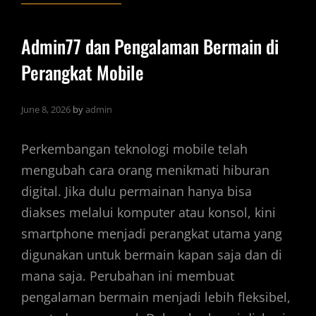
TANDA-
TANDA
Admin77 dan Pengalaman Bermain di
ANDA
Perangkat Mobile
HARUS
LOG
OUT
June 8, 2026
by
admin
DARI
SLOT88
Perkembangan teknologi mobile telah
SEKARANG
mengubah cara orang menikmati hiburan
JUGA
digital. Jika dulu permainan hanya bisa
diakses melalui komputer atau konsol, kini
smartphone menjadi perangkat utama yang
digunakan untuk bermain kapan saja dan di
mana saja. Perubahan ini membuat
pengalaman bermain menjadi lebih fleksibel,