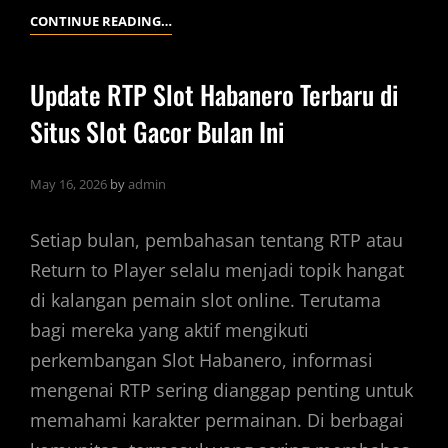
SLOT
CONTINUE READING…
HABANERO
ISTANASLOT
Update RTP Slot Habanero Terbaru di
DENGAN
Situs Slot Gacor Bulan Ini
TEMA
KLASIK
YANG
May 16, 2026
by
admin
TETAP
POPULER
Setiap bulan, pembahasan tentang RTP atau
DI
Return to Player selalu menjadi topik hangat
INDONESIA
di kalangan pemain slot online. Terutama
bagi mereka yang aktif mengikuti
perkembangan Slot Habanero, informasi
mengenai RTP sering dianggap penting untuk
memahami karakter permainan. Di berbagai