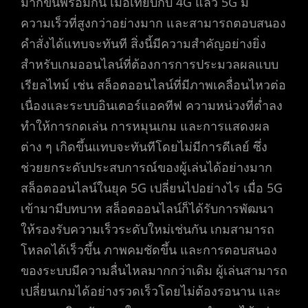
มากขึ้นพร้อมกัน เมื่อเทียบกับ 4G แล้ว 5G มี
ความเร็วที่สูงกว่าอย่างมาก และสามารถตอบสนอง
คำสั่งได้แทบจะทันที สิ่งนี้มีความสำคัญอย่างยิ่ง
สำหรับเกมออนไลน์ที่ต้องการการประมวลผลแบบ
เรียลไทม์ เช่น สล็อตออนไลน์ที่มีภาพเคลื่อนไหวต่อ
เนื่องและระบบอินเตอร์แอคทีฟ ความหน่วงที่ต่ำลง
ทำให้การกดเล่น การหมุนเกม และการแสดงผล
ต่าง ๆ เกิดขึ้นแทบจะทันทีโดยไม่มีการดีเลย์ ซึ่ง
ช่วยยกระดับประสบการณ์ของผู้เล่นได้อย่างมาก
สล็อตออนไลน์ในยุค 5G เปลี่ยนไปอย่างไร เมื่อ 5G
เข้ามามีบทบาท สล็อตออนไลน์ก็ได้รับการพัฒนา
ให้รองรับความเร็วระดับใหม่เช่นกัน เกมสามารถ
โหลดได้เร็วขึ้น ภาพคมชัดขึ้น และการตอบสนอง
ของระบบมีความลื่นไหลมากกว่าเดิม ผู้เล่นสามารถ
เปลี่ยนเกมได้อย่างรวดเร็วโดยไม่ต้องรอนาน และ