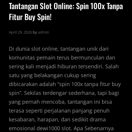
Tantangan Slot Online: Spin 100x Tanpa
HABANERO
Fitur Buy Spin!
TERBARU
DI
SITUS
April 29, 2026
by
admin
SLOT
GACOR
Di dunia slot online, tantangan unik dari
BULAN
komunitas pemain terus bermunculan dan
INI
sering kali menjadi hiburan tersendiri. Salah
satu yang belakangan cukup sering
dibicarakan adalah “spin 100x tanpa fitur buy
spin”. Sekilas terdengar sederhana, tapi bagi
yang pernah mencoba, tantangan ini bisa
terasa seperti perjalanan panjang penuh
kesabaran, harapan, dan sedikit drama
emosional dewi1000 slot. Apa Sebenarnya