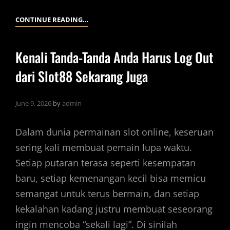
MITOS
CONTINUE READING…
VS
FAKTA:
Kenali Tanda-Tanda Anda Harus Log Out
BENARKAH
dari Slot88 Sekarang Juga
SLOT
HABANERO
DI
June 9, 2026
by
admin
PAY
77
Dalam dunia permainan slot online, keseruan
BISA
sering kali membuat pemain lupa waktu.
DIPREDIKSI
Setiap putaran terasa seperti kesempatan
KAPAN
baru, setiap kemenangan kecil bisa memicu
MAU
semangat untuk terus bermain, dan setiap
GACOR?
kekalahan kadang justru membuat seseorang
ingin mencoba “sekali lagi”. Di sinilah