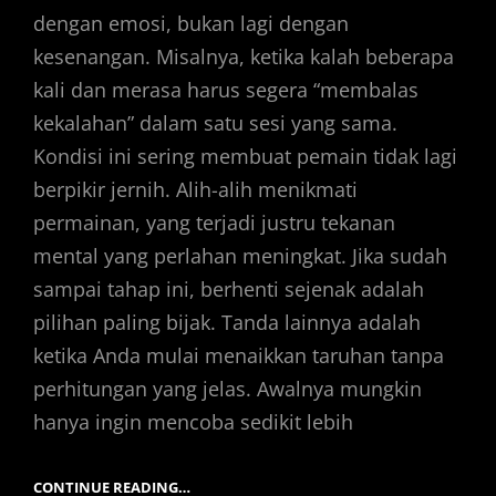
dengan emosi, bukan lagi dengan
kesenangan. Misalnya, ketika kalah beberapa
kali dan merasa harus segera “membalas
kekalahan” dalam satu sesi yang sama.
Kondisi ini sering membuat pemain tidak lagi
berpikir jernih. Alih-alih menikmati
permainan, yang terjadi justru tekanan
mental yang perlahan meningkat. Jika sudah
sampai tahap ini, berhenti sejenak adalah
pilihan paling bijak. Tanda lainnya adalah
ketika Anda mulai menaikkan taruhan tanpa
perhitungan yang jelas. Awalnya mungkin
hanya ingin mencoba sedikit lebih
KENALI
CONTINUE READING…