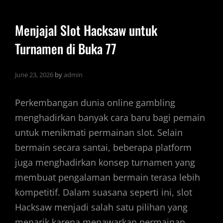
Menjajal Slot Hacksaw untuk
Turnamen di Buka 77
June 23, 2026
by
admin
Perkembangan dunia online gambling
menghadirkan banyak cara baru bagi pemain
untuk menikmati permainan slot. Selain
bermain secara santai, beberapa platform
juga menghadirkan konsep turnamen yang
membuat pengalaman bermain terasa lebih
kompetitif. Dalam suasana seperti ini, slot
Hacksaw menjadi salah satu pilihan yang
menarik karena menawarkan permainan