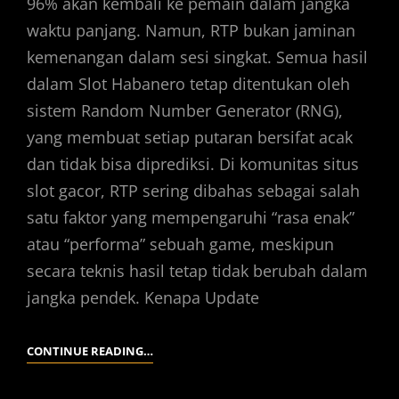
96% akan kembali ke pemain dalam jangka
waktu panjang. Namun, RTP bukan jaminan
kemenangan dalam sesi singkat. Semua hasil
dalam Slot Habanero tetap ditentukan oleh
sistem Random Number Generator (RNG),
yang membuat setiap putaran bersifat acak
dan tidak bisa diprediksi. Di komunitas situs
slot gacor, RTP sering dibahas sebagai salah
satu faktor yang mempengaruhi “rasa enak”
atau “performa” sebuah game, meskipun
secara teknis hasil tetap tidak berubah dalam
jangka pendek. Kenapa Update
UPDATE
CONTINUE READING…
RTP
SLOT