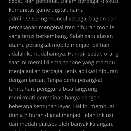
cepat, dan personal. Dalam berbagai diskusi
komunitas game digital, nama
admin77 sering muncul sebagai bagian dari
percakapan mengenai tren hiburan mobile
yang terus berkembang. Salah satu alasan
utama perangkat mobile menjadi pilihan
adalah kemudahannya. Hampir setiap orang
saat ini memiliki smartphone yang mampu
menjalankan berbagai jenis aplikasi hiburan
dengan lancar. Tanpa perlu perangkat
tambahan, pengguna bisa langsung
menikmati permainan hanya dengan
beberapa sentuhan layar. Hal ini membuat
dunia hiburan digital menjadi lebih inklusif
dan mudah diakses oleh banyak kalangan.