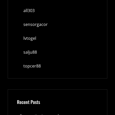
all303
sensorgacor
lvtogel
salju88
topcer88
Recent Posts