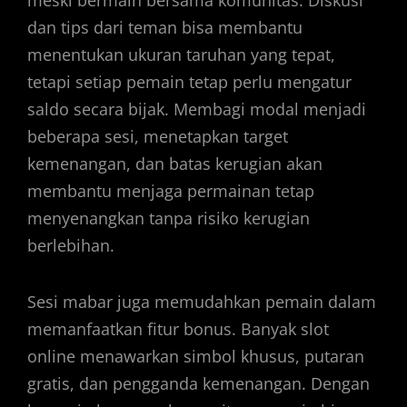
meski bermain bersama komunitas. Diskusi
dan tips dari teman bisa membantu
menentukan ukuran taruhan yang tepat,
tetapi setiap pemain tetap perlu mengatur
saldo secara bijak. Membagi modal menjadi
beberapa sesi, menetapkan target
kemenangan, dan batas kerugian akan
membantu menjaga permainan tetap
menyenangkan tanpa risiko kerugian
berlebihan.
Sesi mabar juga memudahkan pemain dalam
memanfaatkan fitur bonus. Banyak slot
online menawarkan simbol khusus, putaran
gratis, dan pengganda kemenangan. Dengan