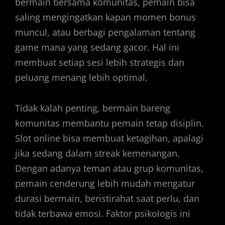
bermain bersama komunitas, pemain bisa
saling mengingatkan kapan momen bonus
muncul, atau berbagi pengalaman tentang
game mana yang sedang gacor. Hal ini
membuat setiap sesi lebih strategis dan
peluang menang lebih optimal.
Tidak kalah penting, bermain bareng
komunitas membantu pemain tetap disiplin.
Slot online bisa membuat ketagihan, apalagi
jika sedang dalam streak kemenangan.
Dengan adanya teman atau grup komunitas,
pemain cenderung lebih mudah mengatur
durasi bermain, beristirahat saat perlu, dan
tidak terbawa emosi. Faktor psikologis ini