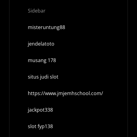
Sidebar
misteruntung88
jendelatoto
musang 178
situs judi slot
https://www.jmjemhschool.com/
jackpot338
slot fyp138