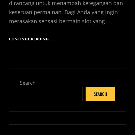
dirancang untuk menambah ketegangan dan
keseruan permainan. Bagi Anda yang ingin
merasakan sensasi bermain slot yang
KEUNGGULAN
CONTINUE READING…
SLOT
PRAGMATIC
PLAY
YANG
TERSEDIA
Search
DI
APIBET
SEARCH
SHOP