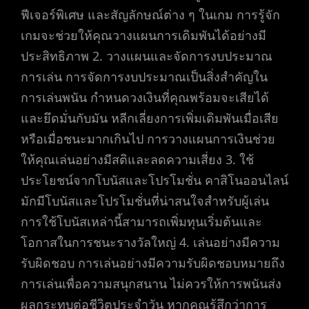
ฟีเจอร์พิเศษ และสัญลักษณ์ต่าง ๆ ในเกม การรู้จัก
เกมจะช่วยให้คุณวางแผนการเดิมพันได้อย่างมี
ประสิทธิภาพ​ 2. วางแผนและจัดการงบประมาณ
การเล่น การจัดการงบประมาณเป็นสิ่งสำคัญใน
การเล่นพนัน กำหนดวงเงินที่คุณพร้อมจะเสียได้
และยึดมั่นกับมัน หลีกเลี่ยงการเพิ่มเดิมพันเมื่อเสีย
หรือเมื่อชนะมากเกินไป การวางแผนการเงินช่วย
ให้คุณเล่นอย่างมีสติและลดความเสี่ยง​ 3. ใช้
ประโยชน์จากโบนัสและโปรโมชั่น คาสิโนออนไลน์
มักมีโบนัสและโปรโมชั่นที่น่าสนใจสำหรับผู้เล่น
การใช้โบนัสเหล่านี้สามารถเพิ่มทุนเริ่มต้นและ
โอกาสในการชนะรางวัลใหญ่​ 4. เล่นอย่างมีความ
รับผิดชอบ การเล่นอย่างมีความรับผิดชอบหมายถึง
การเล่นเพื่อความสนุกสนาน ไม่ควรให้การพนันส่ง
ผลกระทบต่อชีวิตประจำวัน หากคุณรู้สึกว่าการ