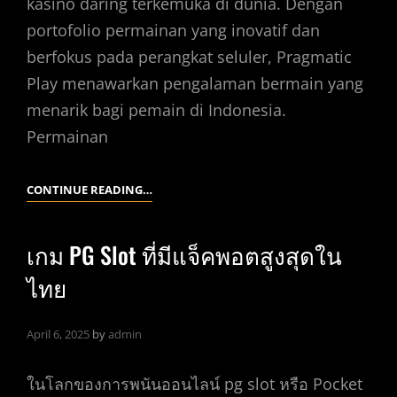
kasino daring terkemuka di dunia. Dengan
portofolio permainan yang inovatif dan
berfokus pada perangkat seluler, Pragmatic
Play menawarkan pengalaman bermain yang
menarik bagi pemain di Indonesia.
Permainan
BERGABUNGLAH
CONTINUE READING…
DENGAN
PETUALANGAN
เกม PG Slot ที่มีแจ็คพอตสูงสุดใน
JUNGLE
ไทย
ADVENTURES
DI
USER138
April 6, 2025
by
admin
ในโลกของการพนันออนไลน์ pg slot หรือ Pocket