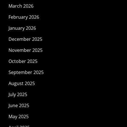
March 2026
February 2026
January 2026
December 2025
November 2025
October 2025
September 2025
August 2025
July 2025
June 2025
May 2025