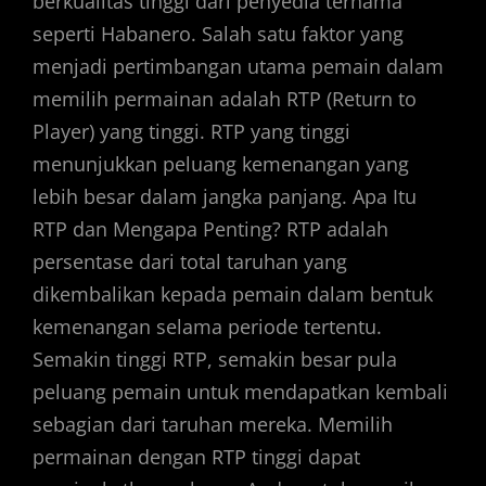
berkualitas tinggi dari penyedia ternama
seperti Habanero. Salah satu faktor yang
menjadi pertimbangan utama pemain dalam
memilih permainan adalah RTP (Return to
Player) yang tinggi. RTP yang tinggi
menunjukkan peluang kemenangan yang
lebih besar dalam jangka panjang. Apa Itu
RTP dan Mengapa Penting? RTP adalah
persentase dari total taruhan yang
dikembalikan kepada pemain dalam bentuk
kemenangan selama periode tertentu.
Semakin tinggi RTP, semakin besar pula
peluang pemain untuk mendapatkan kembali
sebagian dari taruhan mereka. Memilih
permainan dengan RTP tinggi dapat