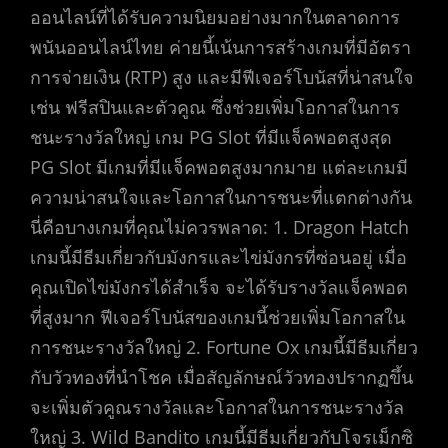
ออนไลน์ที่ได้รับความนิยมอย่างมากในตลาดการ
พนันออนไลน์ไทย ค่ายนี้เน้นการสร้างเกมที่มีอัตรา
การจ่ายเงิน (RTP) สูง และมีฟีเจอร์โบนัสที่น่าสนใจ
เช่น ฟรีสปินและตัวคูณ ซึ่งช่วยเพิ่มโอกาสในการ
ชนะรางวัลใหญ่​ เกม PG Slot ที่มีแจ็คพอตสูงสุด
PG Slot มีเกมที่มีแจ็คพอตสูงมากมาย แต่ละเกมมี
ความน่าสนใจและโอกาสในการชนะที่แตกต่างกัน
นี่คือบางเกมที่คุณไม่ควรพลาด:​ 1. Dragon Hatch
เกมนี้มีธีมเกี่ยวกับมังกรและไข่มังกรที่ซ่อนอยู่ เมื่อ
คุณเปิดไข่มังกรได้สำเร็จ จะได้รับรางวัลแจ็คพอต
ที่สูงมาก ฟีเจอร์โบนัสของเกมนี้ช่วยเพิ่มโอกาสใน
การชนะรางวัลใหญ่​ 2. Fortune Ox เกมนี้มีธีมเกี่ยว
กับวัวทองที่นำโชค เมื่อสัญลักษณ์วัวทองปรากฏขึ้น
จะเพิ่มตัวคูณรางวัลและโอกาสในการชนะรางวัล
ใหญ่​ 3. Wild Bandito เกมนี้มีธีมเกี่ยวกับโจรเม็กซิ