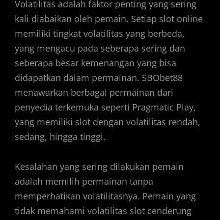
Volatilitas adalah faktor penting yang sering
kali diabaikan oleh pemain. Setiap slot online
memiliki tingkat volatilitas yang berbeda,
yang mengacu pada seberapa sering dan
seberapa besar kemenangan yang bisa
didapatkan dalam permainan. SBObet88
menawarkan berbagai permainan dari
penyedia terkemuka seperti Pragmatic Play,
yang memiliki slot dengan volatilitas rendah,
sedang, hingga tinggi.
Kesalahan yang sering dilakukan pemain
adalah memilih permainan tanpa
memperhatikan volatilitasnya. Pemain yang
tidak memahami volatilitas slot cenderung