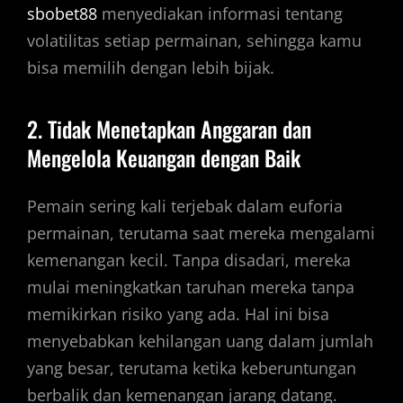
sbobet88
menyediakan informasi tentang
volatilitas setiap permainan, sehingga kamu
bisa memilih dengan lebih bijak.
2. Tidak Menetapkan Anggaran dan
Mengelola Keuangan dengan Baik
Pemain sering kali terjebak dalam euforia
permainan, terutama saat mereka mengalami
kemenangan kecil. Tanpa disadari, mereka
mulai meningkatkan taruhan mereka tanpa
memikirkan risiko yang ada. Hal ini bisa
menyebabkan kehilangan uang dalam jumlah
yang besar, terutama ketika keberuntungan
berbalik dan kemenangan jarang datang.