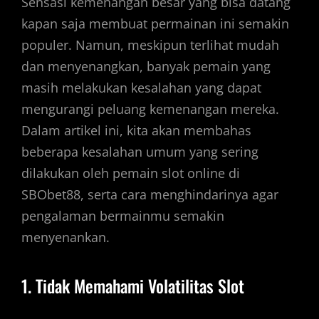
Sensasi kemenangan besar yang bisa datang
kapan saja membuat permainan ini semakin
populer. Namun, meskipun terlihat mudah
dan menyenangkan, banyak pemain yang
masih melakukan kesalahan yang dapat
mengurangi peluang kemenangan mereka.
Dalam artikel ini, kita akan membahas
beberapa kesalahan umum yang sering
dilakukan oleh pemain slot online di
SBObet88, serta cara menghindarinya agar
pengalaman bermainmu semakin
menyenankan.
1. Tidak Memahami Volatilitas Slot