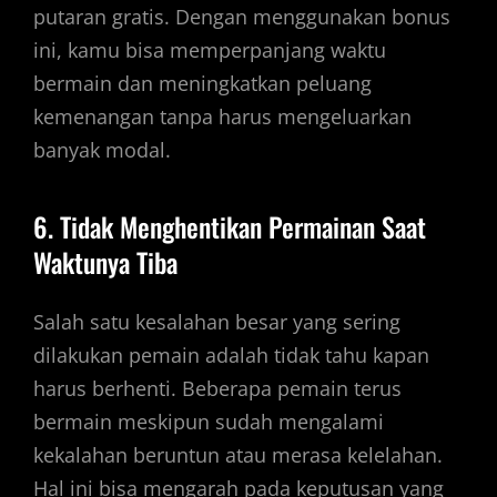
putaran gratis. Dengan menggunakan bonus
ini, kamu bisa memperpanjang waktu
bermain dan meningkatkan peluang
kemenangan tanpa harus mengeluarkan
banyak modal.
6. Tidak Menghentikan Permainan Saat
Waktunya Tiba
Salah satu kesalahan besar yang sering
dilakukan pemain adalah tidak tahu kapan
harus berhenti. Beberapa pemain terus
bermain meskipun sudah mengalami
kekalahan beruntun atau merasa kelelahan.
Hal ini bisa mengarah pada keputusan yang