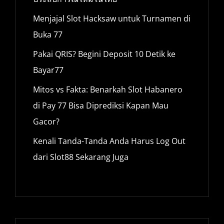
Menjajal Slot Hacksaw untuk Turnamen di
Buka 77
Pakai QRIS? Begini Deposit 10 Detik ke
Bayar77
Mitos vs Fakta: Benarkah Slot Habanero
di Pay 77 Bisa Diprediksi Kapan Mau
Gacor?
Kenali Tanda-Tanda Anda Harus Log Out
dari Slot88 Sekarang Juga