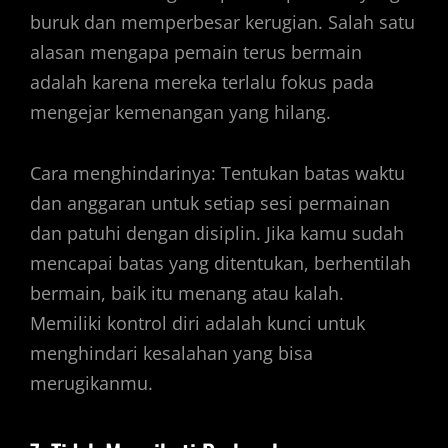
buruk dan memperbesar kerugian. Salah satu
alasan mengapa pemain terus bermain
adalah karena mereka terlalu fokus pada
mengejar kemenangan yang hilang.
Cara menghindarinya: Tentukan batas waktu
dan anggaran untuk setiap sesi permainan
dan patuhi dengan disiplin. Jika kamu sudah
mencapai batas yang ditentukan, berhentilah
bermain, baik itu menang atau kalah.
Memiliki kontrol diri adalah kunci untuk
menghindari kesalahan yang bisa
merugikanmu.