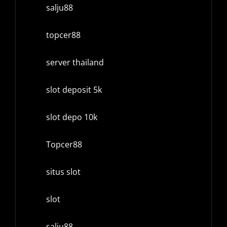
salju88
topcer88
server thailand
slot deposit 5k
slot depo 10k
Topcer88
situs slot
slot
salju88