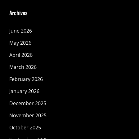
Archives
June 2026
May 2026
April 2026
March 2026
February 2026
January 2026
December 2025
November 2025
October 2025