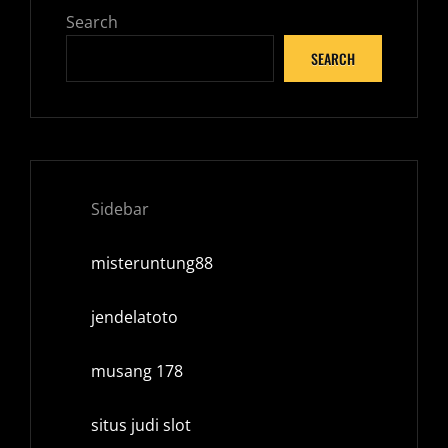
Search
SEARCH
Sidebar
misteruntung88
jendelatoto
musang 178
situs judi slot