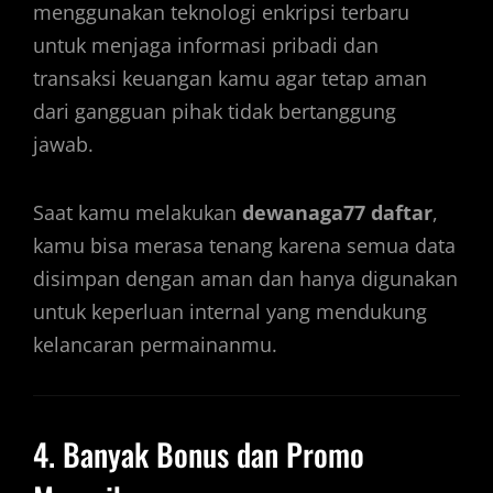
menggunakan teknologi enkripsi terbaru
untuk menjaga informasi pribadi dan
transaksi keuangan kamu agar tetap aman
dari gangguan pihak tidak bertanggung
jawab.
Saat kamu melakukan
dewanaga77 daftar
,
kamu bisa merasa tenang karena semua data
disimpan dengan aman dan hanya digunakan
untuk keperluan internal yang mendukung
kelancaran permainanmu.
4. Banyak Bonus dan Promo