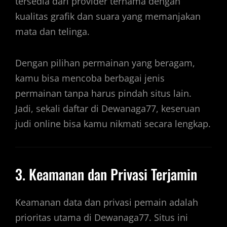
tersedia dari provider ternama dengan
kualitas grafik dan suara yang memanjakan
mata dan telinga.
Dengan pilihan permainan yang beragam,
kamu bisa mencoba berbagai jenis
permainan tanpa harus pindah situs lain.
Jadi, sekali daftar di Dewanaga77, keseruan
judi online bisa kamu nikmati secara lengkap.
3. Keamanan dan Privasi Terjamin
Keamanan data dan privasi pemain adalah
prioritas utama di Dewanaga77. Situs ini