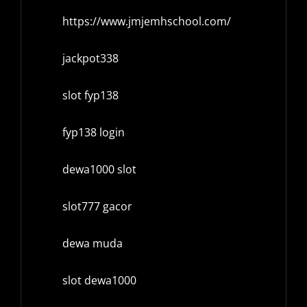
https://www.jmjemhschool.com/
jackpot338
slot fyp138
fyp138 login
dewa1000 slot
slot777 gacor
dewa muda
slot dewa1000