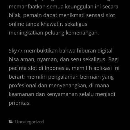
memanfaatkan semua keunggulan ini secara
bijak, pemain dapat menikmati sensasi slot
online tanpa khawatir, sekaligus
meningkatkan peluang kemenangan.
Sky77 membuktikan bahwa hiburan digital
bisa aman, nyaman, dan seru sekaligus. Bagi
pecinta slot di Indonesia, memilih aplikasi ini
berarti memilih pengalaman bermain yang
profesional dan menyenangkan, di mana
keamanan dan kenyamanan selalu menjadi
prioritas.
Categories
Uncategorized