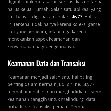
digital untuk merasakan sensasi kasino tanpa
harus keluar rumah. Salah satu aplikasi yang
kini banyak digunakan adalah
sky77
. Aplikasi
ini terkenal tidak hanya karena koleksi game
slot yang beragam, tetapi juga karena
menekankan aspek keamanan dan
kenyamanan bagi penggunanya.
Keamanan Data dan Transaksi
Keamanan menjadi salah satu hal paling
penting dalam bermain judi online. Sky77
memahami hal ini dan menghadirkan sistem
keamanan canggih untuk melindungi data
pribadi dan transaksi pemain. Semua