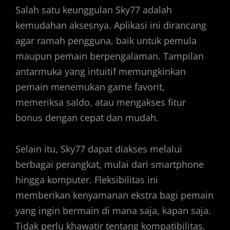
Salah satu keunggulan Sky77 adalah
kemudahan aksesnya. Aplikasi ini dirancang
agar ramah pengguna, baik untuk pemula
maupun pemain berpengalaman. Tampilan
antarmuka yang intuitif memungkinkan
pemain menemukan game favorit,
memeriksa saldo, atau mengakses fitur
bonus dengan cepat dan mudah.
Selain itu, Sky77 dapat diakses melalui
berbagai perangkat, mulai dari smartphone
hingga komputer. Fleksibilitas ini
memberikan kenyamanan ekstra bagi pemain
yang ingin bermain di mana saja, kapan saja.
Tidak perlu khawatir tentang kompatibilitas,