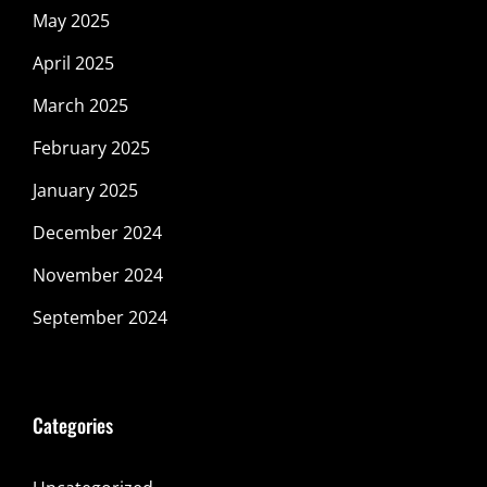
May 2025
April 2025
March 2025
February 2025
January 2025
December 2024
November 2024
September 2024
Categories