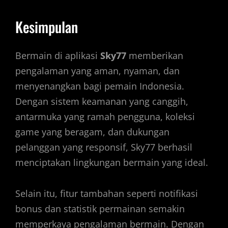
Kesimpulan
Bermain di aplikasi
Sky77
memberikan
pengalaman yang aman, nyaman, dan
menyenangkan bagi pemain Indonesia.
Dengan sistem keamanan yang canggih,
antarmuka yang ramah pengguna, koleksi
game yang beragam, dan dukungan
pelanggan yang responsif, Sky77 berhasil
menciptakan lingkungan bermain yang ideal.
Selain itu, fitur tambahan seperti notifikasi
bonus dan statistik permainan semakin
memperkaya pengalaman bermain. Dengan