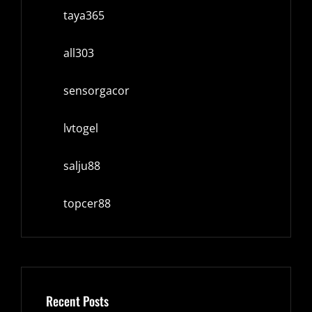
taya365
all303
sensorgacor
lvtogel
salju88
topcer88
Recent Posts