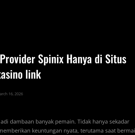
rovider Spinix Hanya di Situs
asino link
rch 16, 2026
enjadi dambaan banyak pemain. Tidak hanya sekadar
 memberikan keuntungan nyata, terutama saat berma