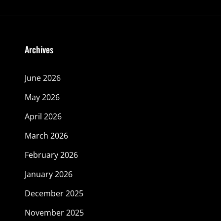
Archives
June 2026
May 2026
April 2026
March 2026
February 2026
January 2026
December 2025
November 2025