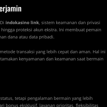
Terjamin
 Di
indokasino link
, sistem keamanan dan privasi
ta hingga proteksi akun ekstra. Ini membuat pemain
an dana atau data pribadi.
 metode transaksi yang lebih cepat dan aman. Hal ini
gutamakan kenyamanan dan keamanan saat bermain
status, tetapi pengalaman bermain yang lebih
onus eksklusif, layanan prioritas, fleksibilitas