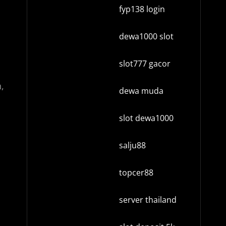
fyp138 login
dewa1000 slot
slot777 gacor
,
dewa muda
slot dewa1000
salju88
topcer88
server thailand