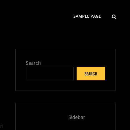
SEARCH
SAMPLE PAGE
Search
SEARCH
Sidebar
in