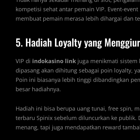
kompetisi sehat antar pemain VIP. Event-even
membuat pemain merasa lebih dihargai dan te
5. Hadiah Loyalty yang Menggiu
VIP di
indokasino link
juga menikmati sistem 
dipasang akan dihitung sebagai poin loyalty, 
Poin ini biasanya lebih tinggi dibandingkan p
besar hadiahnya.
Hadiah ini bisa berupa uang tunai, free spin, 
terbaru Spinix sebelum diluncurkan ke publik.
menang, tapi juga mendapatkan reward tamba