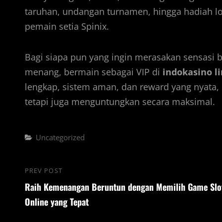
taruhan, undangan turnamen, hingga hadiah l
pemain setia Spinix.
Bagi siapa pun yang ingin merasakan sensasi
menang, bermain sebagai VIP di
indokasino l
lengkap, sistem aman, dan reward yang nyata,
tetapi juga menguntungkan secara maksimal.
Categories
Uncategorized
Post
PREV POST
Previous
navigation
Raih Kemenangan Beruntun dengan Memilih Game Slo
Post
Online yang Tepat