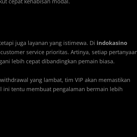
kut cepat kehabisan modal.
etapi juga layanan yang istimewa. Di
indokasino
ustomer service prioritas. Artinya, setiap pertanyaan
ngani lebih cepat dibandingkan pemain biasa.
s withdrawal yang lambat, tim VIP akan memastikan
al ini tentu membuat pengalaman bermain lebih