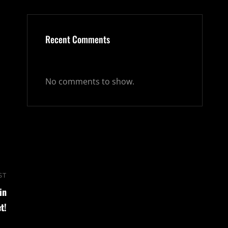
Recent Comments
No comments to show.
ST
Next
in
Post
t!