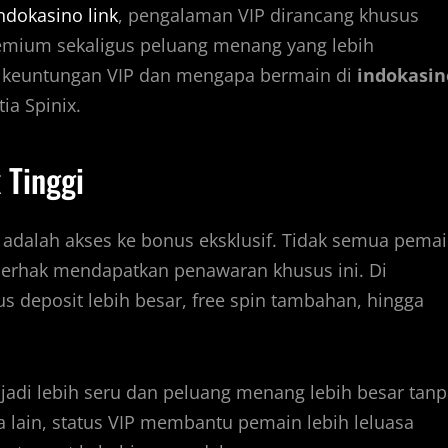
ndokasino link
, pengalaman VIP dirancang khusus
premium sekaligus peluang menang yang lebih
i keuntungan VIP dan mengapa bermain di
indokasin
ia Spinix.
 Tinggi
 adalah akses ke bonus eksklusif. Tidak semua pema
rhak mendapatkan penawaran khusus ini. Di
s deposit lebih besar, free spin tambahan, hingga
adi lebih seru dan peluang menang lebih besar tanp
 lain, status VIP membantu pemain lebih leluasa