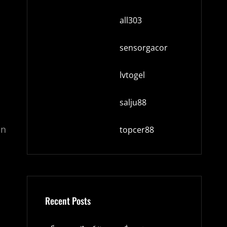
all303
sensorgacor
lvtogel
salju88
in
topcer88
Recent Posts