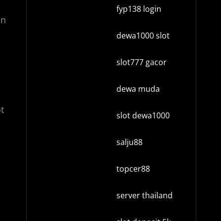
fyp138 login
in
dewa1000 slot
slot777 gacor
dewa muda
t
slot dewa1000
salju88
topcer88
server thailand