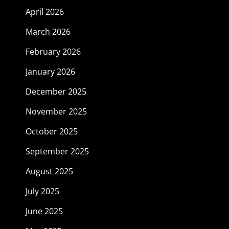
April 2026
March 2026
February 2026
January 2026
December 2025
November 2025
October 2025
September 2025
August 2025
July 2025
June 2025