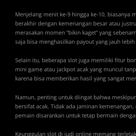
Menjelang menit ke-9 hingga ke-10, biasany
berakhir dengan kemenangan besar atau justru 
merasakan momen “bikin kaget” yang sebenarn
saja bisa menghasilkan payout yang jauh lebih 
Selain itu, beberapa slot juga memiliki fitur bo
mini game atau jackpot acak yang muncul tanpa 
karena bisa memberikan hasil yang sangat me
Namun, penting untuk diingat bahwa meskipun 
bersifat acak. Tidak ada jaminan kemenangan, d
pemain disarankan untuk tetap bermain dengan 
Keunggulan slot di judi online memang terle