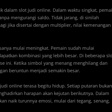
rik dalam slot judi online. Dalam waktu singkat, pema
pa mengurangi saldo. Tidak jarang, di sinilah
agi jika disertai dengan multiplier, nilai kemenangan
iasanya mulai meningkat. Pemain sudah mulai
patkan kombinasi yang lebih besar. Di beberapa slo
fase ini. Ketika simbol yang menang menghilang dan
ngan beruntun menjadi semakin besar.
udi online terasa begitu hidup. Setiap putaran bukan
nghadirkan harapan akan kejutan berikutnya. Dalam
kan naik turunnya emosi, mulai dari tegang, senang,