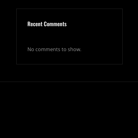
Recent Comments
No comments to show.