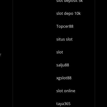
slot deposit 5k
slot depo 10k
Topcer88
situs slot
slot
r
salju88
xgslot88
slot online
taya365