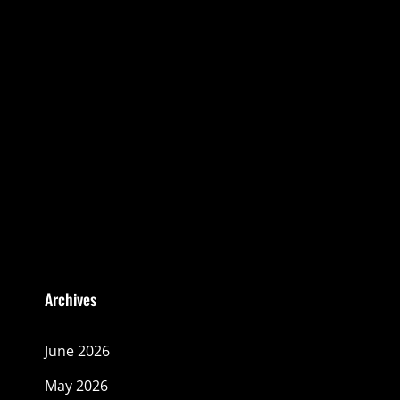
Archives
June 2026
May 2026