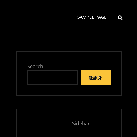
SEARCH
SAMPLE PAGE
!
Search
SEARCH
Sidebar