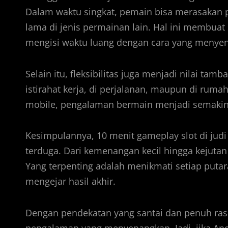
Dalam waktu singkat, pemain bisa merasakan
lama di jenis permainan lain. Hal ini membuat 
mengisi waktu luang dengan cara yang menye
Selain itu, fleksibilitas juga menjadi nilai ta
istirahat kerja, di perjalanan, maupun di rum
mobile, pengalaman bermain menjadi semakin p
Kesimpulannya, 10 menit gameplay slot di jud
terduga. Dari kemenangan kecil hingga kejutan
Yang terpenting adalah menikmati setiap puta
mengejar hasil akhir.
Dengan pendekatan yang santai dan penuh rasa 
pengalaman yang menyenangkan. Jadi, jika A