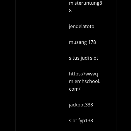
misteruntung8
8
jendelatoto
musang 178
situs judi slot
https://www.j
mjemhschool.
com/
jackpot338
slot fyp138