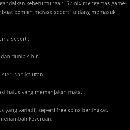
engandalkan keberuntungan, Spinix mengemas game-
membuat pemain merasa seperti sedang memasuki
ema seperti:
dan dunia sihir.
steri dan kejutan.
si halus yang memanjakan mata.
s yang variatif, seperti free spins bertingkat,
 menambah keseruan.