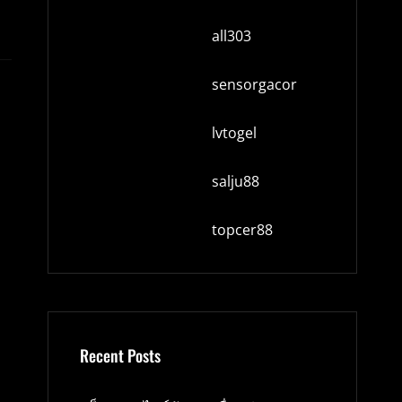
all303
sensorgacor
lvtogel
salju88
topcer88
Recent Posts