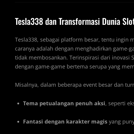
Tesla338 dan Transformasi Dunia Slo
Tesla338, sebagai platform besar, tentu ingin
caranya adalah dengan menghadirkan game-ga
tidak membosankan. Terinspirasi dari inovasi 
dengan game-game bertema serupa yang memad
Misalnya, dalam beberapa event besar dan tu
Tema petualangan penuh aksi
, seperti e
Fantasi dengan karakter magis
yang pun