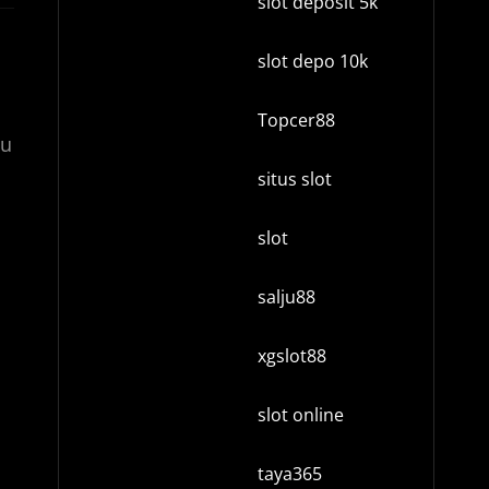
slot deposit 5k
slot depo 10k
Topcer88
tu
situs slot
slot
salju88
xgslot88
slot online
taya365