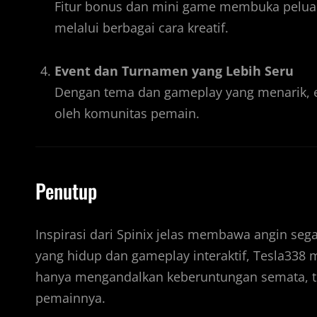
Fitur bonus dan mini game membuka peluang
melalui berbagai cara kreatif.
Event dan Turnamen yang Lebih Seru
Dengan tema dan gameplay yang menarik, ev
oleh komunitas pemain.
Penutup
Inspirasi dari Spinix jelas membawa angin se
yang hidup dan gameplay interaktif, Tesla338
hanya mengandalkan keberuntungan semata, te
pemainnya.