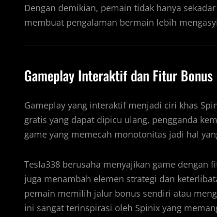
Dengan demikian, pemain tidak hanya sekadar “
membuat pengalaman bermain lebih mengasyi
Gameplay Interaktif dan Fitur Bonus
Gameplay yang interaktif menjadi ciri khas Spini
gratis yang dapat dipicu ulang, pengganda ke
game yang memecah monotonitas jadi hal yan
Tesla338 berusaha menyajikan game dengan fit
juga menambah elemen strategi dan keterliba
pemain memilih jalur bonus sendiri atau menga
ini sangat terinspirasi oleh Spinix yang mema