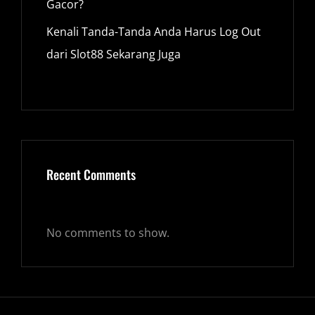
Gacor?
Kenali Tanda-Tanda Anda Harus Log Out
dari Slot88 Sekarang Juga
Recent Comments
No comments to show.