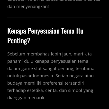
dan menyenangkan!
Kenapa Penyesuaian Tema Itu
Penting?
Sebelum membahas lebih jauh, mari kita
pahami dulu kenapa penyesuaian tema
dalam game slot sangat penting, terutama
untuk pasar Indonesia. Setiap negara atau
budaya memiliki preferensi tersendiri
terhadap estetika, cerita, dan simbol yang
dianggap menarik.