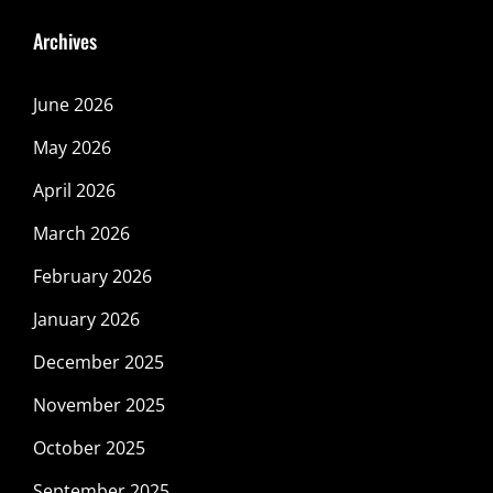
Archives
June 2026
May 2026
April 2026
March 2026
February 2026
January 2026
December 2025
November 2025
October 2025
September 2025