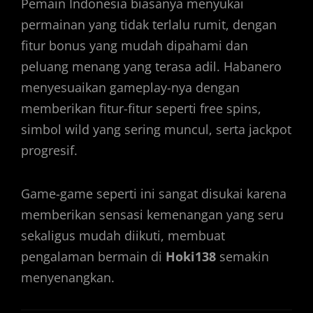
Pemain Indonesia biasanya menyukai
permainan yang tidak terlalu rumit, dengan
fitur bonus yang mudah dipahami dan
peluang menang yang terasa adil. Habanero
menyesuaikan gameplay-nya dengan
memberikan fitur-fitur seperti free spins,
simbol wild yang sering muncul, serta jackpot
progresif.
Game-game seperti ini sangat disukai karena
memberikan sensasi kemenangan yang seru
sekaligus mudah diikuti, membuat
pengalaman bermain di
Hoki138
semakin
menyenangkan.