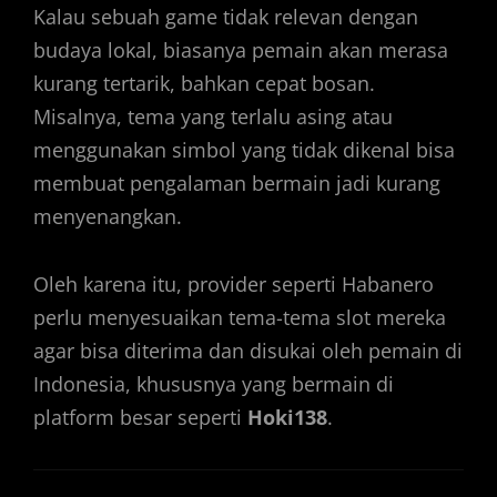
Kalau sebuah game tidak relevan dengan
budaya lokal, biasanya pemain akan merasa
kurang tertarik, bahkan cepat bosan.
Misalnya, tema yang terlalu asing atau
menggunakan simbol yang tidak dikenal bisa
membuat pengalaman bermain jadi kurang
menyenangkan.
Oleh karena itu, provider seperti Habanero
perlu menyesuaikan tema-tema slot mereka
agar bisa diterima dan disukai oleh pemain di
Indonesia, khususnya yang bermain di
platform besar seperti
Hoki138
.