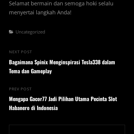
Selamat bermain dan semoga hoki selalu
menyertai langkah Anda!
Categories
Uncategorized
Post
NEXT POST
Next
navigation
Bagaimana Spinix Menginspirasi Tesla338 dalam
Post
Tema dan Gameplay
PREV POST
Previous
Mengapa Gacor77 Jadi Pilihan Utama Pecinta Slot
Post
Habanero di Indonesia