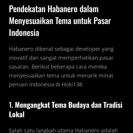
Pendekatan Habanero dalam
Menyesuaikan Tema untuk Pasar
Indonesia
Habanero dikenal sebagai developer yang
inovatif dan sangat memperhatikan pasar
sasaran. Berikut beberapa cara mereka
menyesuaikan tema untuk menarik minat
pemain Indonesia di Hoki138:
1.
Mengangkat Tema Budaya dan Tradisi
Lokal
Salah satu langkah utama Habanero adalah