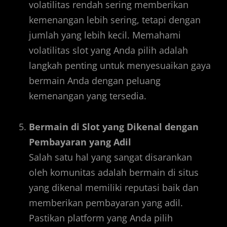
volatilitas rendah sering memberikan
kemenangan lebih sering, tetapi dengan
jumlah yang lebih kecil. Memahami
volatilitas slot yang Anda pilih adalah
langkah penting untuk menyesuaikan gaya
bermain Anda dengan peluang
kemenangan yang tersedia.
Bermain di Slot yang Dikenal dengan
Pembayaran yang Adil
Salah satu hal yang sangat disarankan
oleh komunitas adalah bermain di situs
yang dikenal memiliki reputasi baik dan
memberikan pembayaran yang adil.
Pastikan platform yang Anda pilih