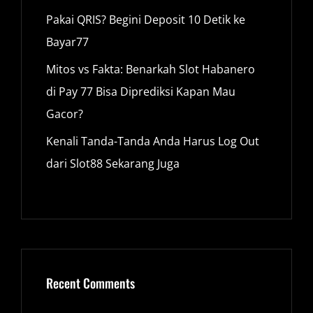
Pakai QRIS? Begini Deposit 10 Detik ke
Bayar77
Mitos vs Fakta: Benarkah Slot Habanero
di Pay 77 Bisa Diprediksi Kapan Mau
Gacor?
Kenali Tanda-Tanda Anda Harus Log Out
dari Slot88 Sekarang Juga
Recent Comments