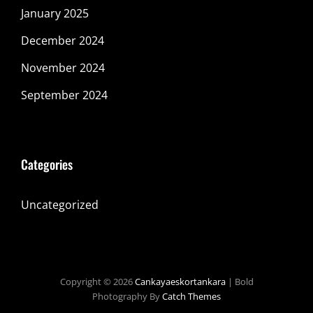
January 2025
December 2024
November 2024
September 2024
Categories
Uncategorized
Copyright © 2026
Cankayaeskortankara
|
Bold
Photography By
Catch Themes