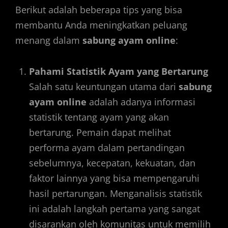
Berikut adalah beberapa tips yang bisa
membantu Anda meningkatkan peluang
menang dalam
sabung ayam online
:
Pahami Statistik Ayam yang Bertarung
Salah satu keuntungan utama dari
sabung
ayam online
adalah adanya informasi
statistik tentang ayam yang akan
bertarung. Pemain dapat melihat
performa ayam dalam pertandingan
sebelumnya, kecepatan, kekuatan, dan
faktor lainnya yang bisa mempengaruhi
hasil pertarungan. Menganalisis statistik
ini adalah langkah pertama yang sangat
disarankan oleh komunitas untuk memilih