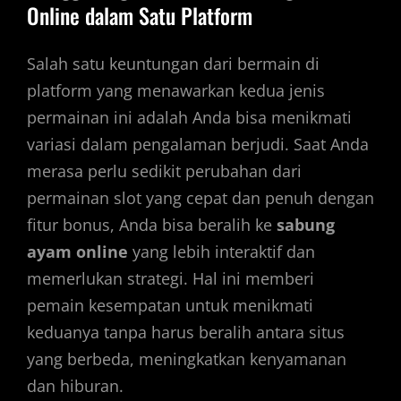
Online dalam Satu Platform
Salah satu keuntungan dari bermain di
platform yang menawarkan kedua jenis
permainan ini adalah Anda bisa menikmati
variasi dalam pengalaman berjudi. Saat Anda
merasa perlu sedikit perubahan dari
permainan slot yang cepat dan penuh dengan
fitur bonus, Anda bisa beralih ke
sabung
ayam online
yang lebih interaktif dan
memerlukan strategi. Hal ini memberi
pemain kesempatan untuk menikmati
keduanya tanpa harus beralih antara situs
yang berbeda, meningkatkan kenyamanan
dan hiburan.