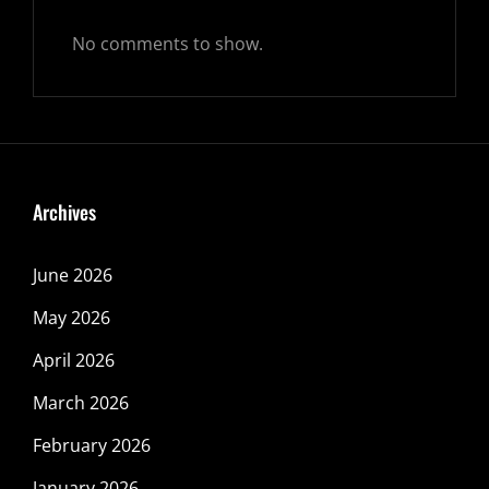
No comments to show.
Archives
June 2026
May 2026
April 2026
March 2026
February 2026
January 2026