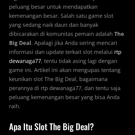
peluang besar untuk mendapatkan
kemenangan besar. Salah satu game slot
yang sedang naik daun dan banyak
dibicarakan di komunitas pemain adalah
The
Big Deal
. Apalagi jika Anda sering mencari
informasi dan update terkait slot melalui
rtp
dewanaga77
, tentu tidak asing lagi dengan
game ini. Artikel ini akan mengupas tentang
keunikan slot The Big Deal, bagaimana
perannya di rtp dewanaga77, dan tentu saja
peluang kemenangan besar yang bisa Anda
raih.
Apa Itu Slot The Big Deal?