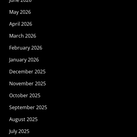
May 2026
April 2026
March 2026
February 2026
January 2026
December 2025
November 2025
October 2025
September 2025
August 2025
July 2025