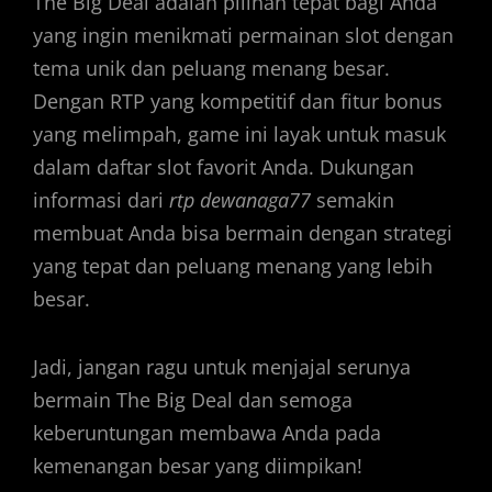
The Big Deal adalah pilihan tepat bagi Anda
yang ingin menikmati permainan slot dengan
tema unik dan peluang menang besar.
Dengan RTP yang kompetitif dan fitur bonus
yang melimpah, game ini layak untuk masuk
dalam daftar slot favorit Anda. Dukungan
informasi dari
rtp dewanaga77
semakin
membuat Anda bisa bermain dengan strategi
yang tepat dan peluang menang yang lebih
besar.
Jadi, jangan ragu untuk menjajal serunya
bermain The Big Deal dan semoga
keberuntungan membawa Anda pada
kemenangan besar yang diimpikan!