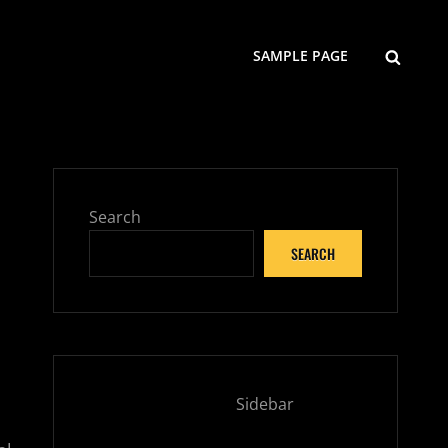
SEARCH
SAMPLE PAGE
Search
SEARCH
Sidebar