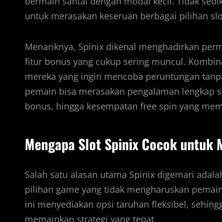
bermain santai dengan modal kecil. Tidak sed
untuk merasakan keseruan berbagai pilihan slo
Menariknya, Spinix dikenal menghadirkan perm
fitur bonus yang cukup sering muncul. Kombin
mereka yang ingin mencoba peruntungan tanp
pemain bisa merasakan pengalaman lengkap se
bonus, hingga kesempatan free spin yang memb
Mengapa Slot Spinix Cocok untuk 
Salah satu alasan utama Spinix digemari adalah 
pilihan game yang tidak mengharuskan pemain 
ini menyediakan opsi taruhan fleksibel, sehin
memainkan strategi yang tepat.