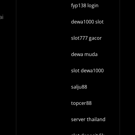
fyp138 login
ai
dewa1000 slot
slot777 gacor
dewa muda
slot dewa1000
salju88
topcer88
server thailand