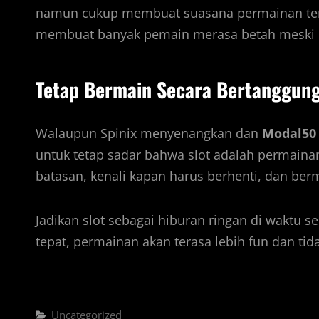
namun cukup membuat suasana permainan teras
membuat banyak pemain merasa betah meski
Tetap Bermain Secara Bertanggun
Walaupun Spinix menyenangkan dan
Modal50
untuk tetap sadar bahwa slot adalah permaina
batasan, kenali kapan harus berhenti, dan ber
Jadikan slot sebagai hiburan ringan di waktu
tepat, permainan akan terasa lebih fun dan ti
Categories
Uncategorized