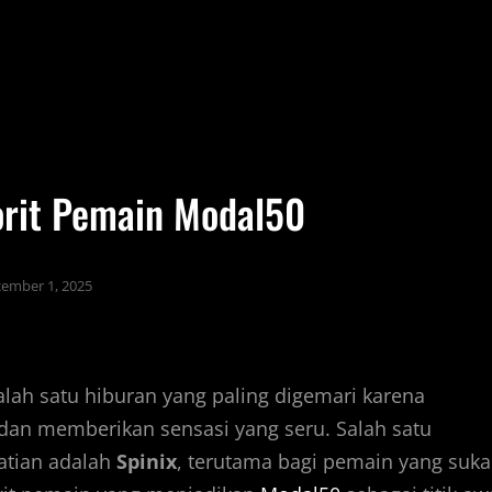
vorit Pemain Modal50
ember 1, 2025
lah satu hiburan yang paling digemari karena
dan memberikan sensasi yang seru. Salah satu
atian adalah
Spinix
, terutama bagi pemain yang suka