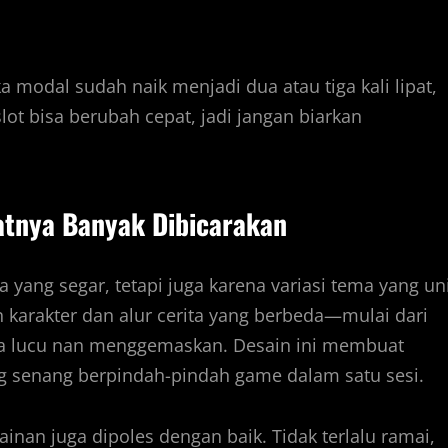
Jika modal sudah naik menjadi dua atau tiga kali lipat,
ot bisa berubah cepat, jadi jangan biarkan
atnya Banyak Dibicarakan
 yang segar, tetapi juga karena variasi tema yang un
 karakter dan alur cerita yang berbeda—mulai dari
ema lucu nan menggemaskan. Desain ini membuat
g senang berpindah-pindah game dalam satu sesi.
ainan juga dipoles dengan baik. Tidak terlalu ramai,