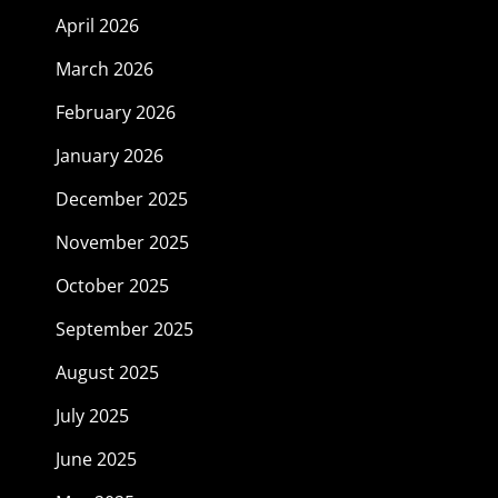
April 2026
March 2026
February 2026
January 2026
December 2025
November 2025
October 2025
September 2025
August 2025
July 2025
June 2025