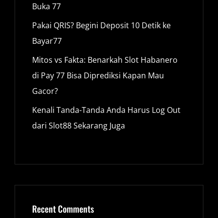
Buka 77
Pakai QRIS? Begini Deposit 10 Detik ke
Bayar77
Mitos vs Fakta: Benarkah Slot Habanero
di Pay 77 Bisa Diprediksi Kapan Mau
Gacor?
Kenali Tanda-Tanda Anda Harus Log Out
dari Slot88 Sekarang Juga
Recent Comments