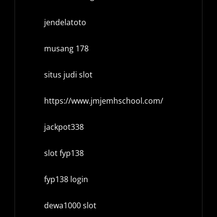
jendelatoto
musang 178
situs judi slot
https://www.jmjemhschool.com/
jackpot338
slot fyp138
fyp138 login
dewa1000 slot