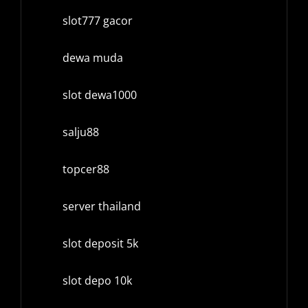
slot777 gacor
dewa muda
slot dewa1000
salju88
topcer88
server thailand
slot deposit 5k
slot depo 10k