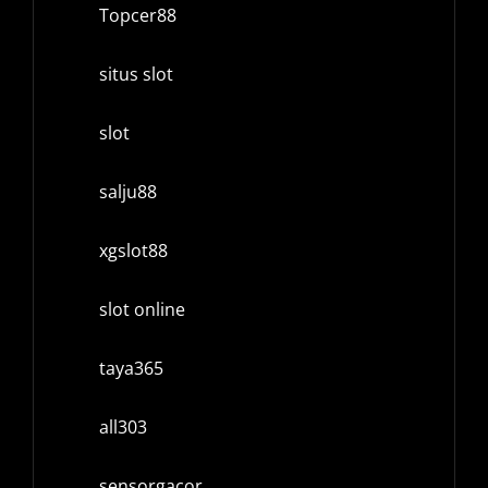
Topcer88
situs slot
slot
salju88
xgslot88
slot online
taya365
all303
sensorgacor