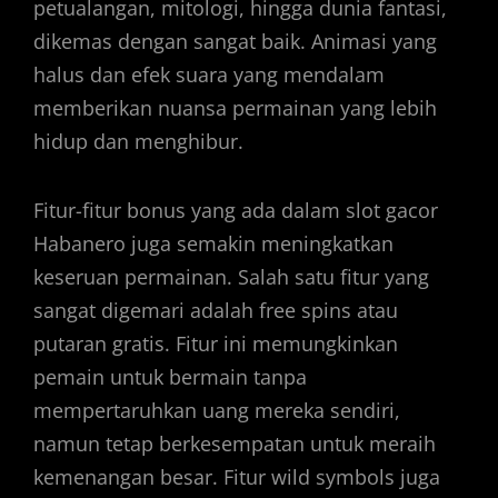
petualangan, mitologi, hingga dunia fantasi,
dikemas dengan sangat baik. Animasi yang
halus dan efek suara yang mendalam
memberikan nuansa permainan yang lebih
hidup dan menghibur.
Fitur-fitur bonus yang ada dalam slot gacor
Habanero juga semakin meningkatkan
keseruan permainan. Salah satu fitur yang
sangat digemari adalah free spins atau
putaran gratis. Fitur ini memungkinkan
pemain untuk bermain tanpa
mempertaruhkan uang mereka sendiri,
namun tetap berkesempatan untuk meraih
kemenangan besar. Fitur wild symbols juga