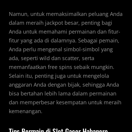
Namun, untuk memaksimalkan peluang Anda
dalam meraih jackpot besar, penting bagi
Anda untuk memahami permainan dan fitur-
fitur yang ada di dalamnya. Sebagai pemain,
Anda perlu mengenal simbol-simbol yang
ada, seperti wild dan scatter, serta
memanfaatkan free spins sebaik mungkin.
Selain itu, penting juga untuk mengelola
anggaran Anda dengan bijak, sehingga Anda
bisa bertahan lebih lama dalam permainan
dan memperbesar kesempatan untuk meraih
kemenangan.
Tips Bermain di Slot Gacor Habanero