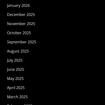
January 2026
December 2025
November 2025
October 2025
September 2025
August 2025
July 2025
June 2025
May 2025
April 2025
March 2025