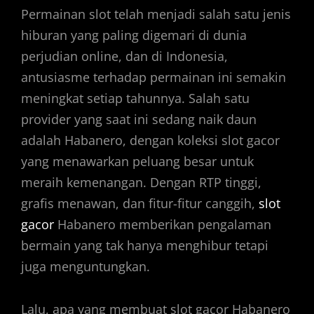
Permainan slot telah menjadi salah satu jenis
hiburan yang paling digemari di dunia
perjudian online, dan di Indonesia,
antusiasme terhadap permainan ini semakin
meningkat setiap tahunnya. Salah satu
provider yang saat ini sedang naik daun
adalah Habanero, dengan koleksi slot gacor
yang menawarkan peluang besar untuk
meraih kemenangan. Dengan RTP tinggi,
grafis menawan, dan fitur-fitur canggih,
slot
gacor
Habanero memberikan pengalaman
bermain yang tak hanya menghibur tetapi
juga menguntungkan.
Lalu, apa yang membuat slot gacor Habanero