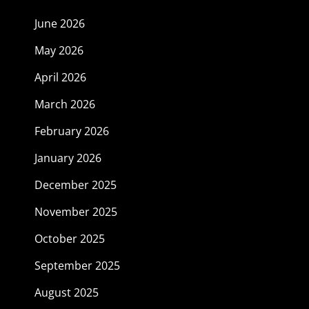
June 2026
May 2026
April 2026
March 2026
February 2026
January 2026
December 2025
November 2025
October 2025
September 2025
August 2025