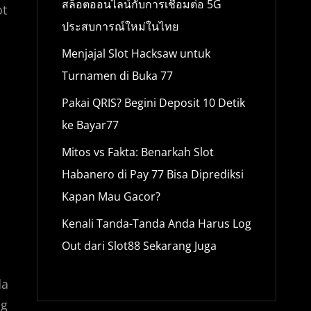
สล็อตออนไลน์กับการเชื่อมต่อ 5G
ot
ประสบการณ์ใหม่ในไทย
Menjajal Slot Hacksaw untuk
Turnamen di Buka 77
Pakai QRIS? Begini Deposit 10 Detik
ke Bayar77
Mitos vs Fakta: Benarkah Slot
Habanero di Pay 77 Bisa Diprediksi
Kapan Mau Gacor?
Kenali Tanda-Tanda Anda Harus Log
Out dari Slot88 Sekarang Juga
da
ng