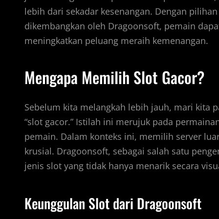
lebih dari sekadar kesenangan. Dengan pilih
dikembangkan oleh Dragoonsoft, pemain dapa
meningkatkan peluang meraih kemenangan.
Mengapa Memilih Slot Gacor?
Sebelum kita melangkah lebih jauh, mari kita
“slot gacor.” Istilah ini merujuk pada permai
pemain. Dalam konteks ini, memilih server lua
krusial. Dragoonsoft, sebagai salah satu pe
jenis slot yang tidak hanya menarik secara vis
Keunggulan Slot dari Dragoonsoft