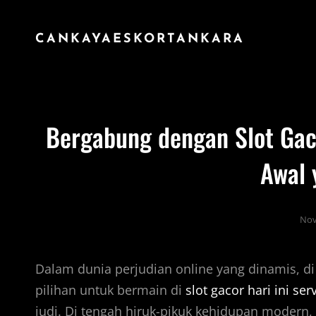
CANKAYAESKORTANKARA
Bergabung dengan Slot Gaco
Awal 
Nov
Dalam dunia perjudian online yang dinamis, di 
pilihan untuk bermain di
slot gacor hari ini ser
judi. Di tengah hiruk-pikuk kehidupan moder