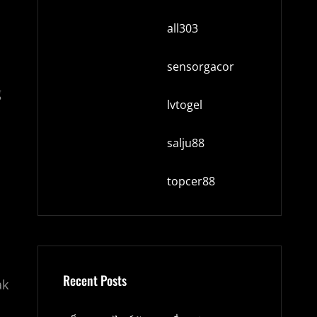
all303
sensorgacor
g
lvtogel
salju88
topcer88
Recent Posts
ak