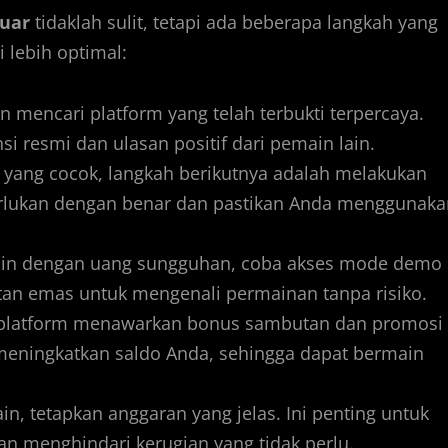
luar
tidaklah sulit, tetapi ada beberapa langkah yang
 lebih optimal:
n mencari platform yang telah terbukti terpercaya.
si resmi dan ulasan positif dari pemain lain.
 yang cocok, langkah berikutnya adalah melakukan
perlukan dengan benar dan pastikan Anda menggunaka
ain dengan uang sungguhan, coba akses mode demo
atan emas untuk mengenali permainan tanpa risiko.
 platform menawarkan bonus sambutan dan promosi
meningkatkan saldo Anda, sehingga dapat bermain
n, tetapkan anggaran yang jelas. Ini penting untuk
 menghindari kerugian yang tidak perlu.