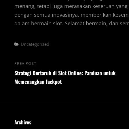
menang, tetapi juga merasakan keseruan yang 
dengan semua inovasinya, memberikan kesem
dalam bermain slot. Selamat bermain, dan se
Categories
Uncategorized
Post
PREV POST
Previous
navigation
Strategi Bertaruh di Slot Online: Panduan untuk
Post
Memenangkan Jackpot
Archives