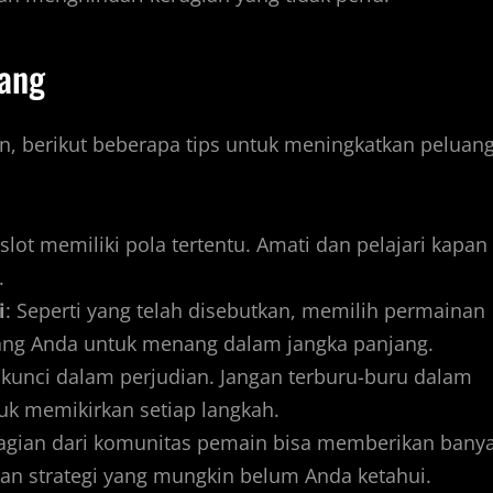
ang
n, berikut beberapa tips untuk meningkatkan peluan
slot memiliki pola tertentu. Amati dan pelajari kapan
.
i
: Seperti yang telah disebutkan, memilih permainan
ang Anda untuk menang dalam jangka panjang.
 kunci dalam perjudian. Jangan terburu-buru dalam
k memikirkan setiap langkah.
bagian dari komunitas pemain bisa memberikan bany
an strategi yang mungkin belum Anda ketahui.