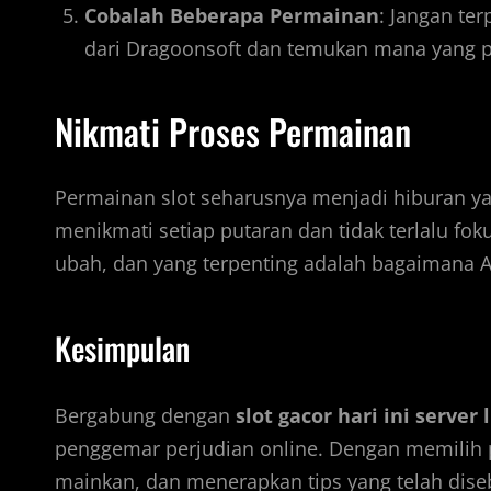
Cobalah Beberapa Permainan
: Jangan te
dari Dragoonsoft dan temukan mana yang p
Nikmati Proses Permainan
Permainan slot seharusnya menjadi hiburan y
menikmati setiap putaran dan tidak terlalu fok
ubah, dan yang terpenting adalah bagaimana A
Kesimpulan
Bergabung dengan
slot gacor hari ini server 
penggemar perjudian online. Dengan memilih
mainkan, dan menerapkan tips yang telah dise