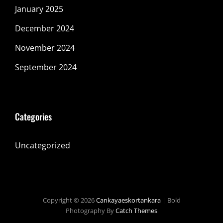
January 2025
December 2024
November 2024
September 2024
Categories
Uncategorized
Copyright © 2026
Cankayaeskortankara
|
Bold
Photography By
Catch Themes