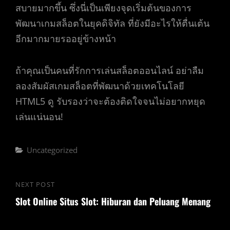
สบายมากขึ้น ซึ่งนี่เป็นเพียงจุดเริ่มต้นของการ
พัฒนาเกมสล็อตในยุคดิจิทัล ที่ยังมีอะไรให้ตื่นเต้น
อีกมากมายรออยู่ข้างหน้า
ถ้าคุณเป็นคนที่รักการเล่นสล็อตออนไลน์ อย่าลืม
ลองสัมผัสเกมสล็อตที่พัฒนาด้วยเทคโนโลยี
HTML5 ดู รับรองว่าจะต้องติดใจจนไม่อยากหยุด
เล่นแน่นอน!
Categories
Uncategorized
Post
NEXT POST
Next
navigation
Slot Online Situs Slot: Hiburan dan Peluang Menang
Post