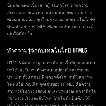
นิยมอย่างต่อเนื่องจากผู้เล่นทั่วโลก ด้วยความ
สะดวกสบายและความหลากหลายของเกม การ
พัฒนาเกมสล็อตยุคใหม่จึงต้องอาศัยเทคโนโลยีที่
ทันสมัยอย่าง HTML5 เพื่อยกระดับประสบการณ์
เล่นให้ดียิ่งขึ้น
ทำความรู้จักกับเทคโนโลยี HTML5
HTML5 คือมาตรฐานการพัฒนาเว็บที่ถูกออกแบบ
มาให้รองรับการทำงานบนอุปกรณ์หลากหลาย
ประเภท ตั้งแต่คอมพิวเตอร์ตั้งโต๊ะจนถึงสมาร์ท
โฟนหรือแท็บเล็ต จุดเด่นของ HTML5 คือความ
สามารถในการแสดงผลและประมวลผลกราฟิกได้
อย่างรวดเร็วและลื่นไหล โดยไม่จำเป็นต้องใช้
ปลั๊กอินเสริมอย่าง Flash ที่เคยเป็นที่นิยมมาก่อน