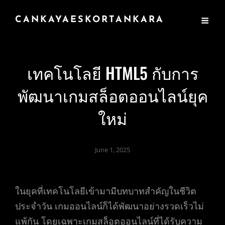
CANKAYAESKORTANKARA
เทคโนโลยี HTML5 กับการ
พัฒนาเกมสล็อตออนไลน์ยุค
ใหม่
June 1, 2025
ในยุคที่เทคโนโลยีเข้ามามีบทบาทสำคัญในชีวิต
ประจำวัน เกมออนไลน์ก็ได้พัฒนาอย่างรวดเร็วไม่
แพ้กัน โดยเฉพาะเกมสล็อตออนไลน์ที่ได้รับความ