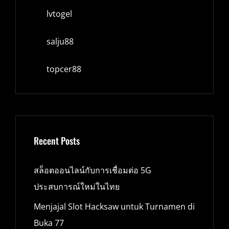
lvtogel
salju88
topcer88
Recent Posts
สล็อตออนไลน์กับการเชื่อมต่อ 5G
ประสบการณ์ใหม่ในไทย
Menjajal Slot Hacksaw untuk Turnamen di
Buka 77