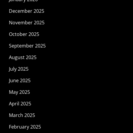
December 2025
November 2025
October 2025
September 2025
August 2025
July 2025
June 2025
May 2025
April 2025
March 2025
February 2025