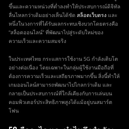
ขึ้นและความหน่วงที่ต่ำลงทำให้ประสบการณ์ดิจิทัล
ลื่นไหลกว่าเดิมอย่างเห็นได้ชัด
สล็อตเว็บตรง
และ
หนึ่งในวงการที่ได้รับผลกระทบเชิงบวกโดยตรงคือ
“สล็อตออนไลน์” ที่พัฒนาไปสู่ระดับใหม่ของ
ความเร็วและความสมจริง
ในประเทศไทย กระแสการใช้งาน 5G กำลังเติบโต
อย่างต่อเนื่อง โดยเฉพาะในกลุ่มผู้ใช้งานมือถือที่
ต้องการความเร็วและเสถียรภาพมากขึ้น สิ่งนี้ทำให้
เกมออนไลน์สามารถพัฒนาไปไกลกว่าเดิม และ
กลายเป็นประสบการณ์ที่ใกล้เคียงกับการเล่นบน
คอมพิวเตอร์ประสิทธิภาพสูงได้แม้อยู่บนสมาร์ต
โฟน