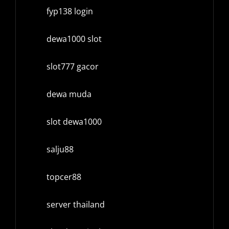
fyp138 login
dewa1000 slot
slot777 gacor
dewa muda
slot dewa1000
salju88
topcer88
server thailand