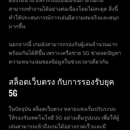
ต้องรอนาน และระบบแอนิเมชันภายในเกม
สามารถทำงานได้อย่างต่อเนื่องโดยไม่สะดุด สิ่งนี้
ทำให้ประสบการณ์การเล่นมีความสมจริงและสนุก
มากขึ้น
นอกจากนี้ เกมยังสามารถรองรับผู้เล่นจำนวนมาก
พร้อมกันได้ดีขึ้น เพราะเครือข่าย 5G ช่วยลดปัญหา
ความหนาแน่นของข้อมูลในช่วงเวลาเดียวกัน
สล็อตเว็บตรง กับการรองรับยุค
5G
ในปัจจุบัน สล็อตเว็บตรง หลายแห่งเริ่มปรับระบบ
ให้รองรับเทคโนโลยี 5G อย่างเต็มรูปแบบ เพื่อให้ผู้
เล่นสามารถเข้าถึงเกมได้อย่างรวดเร็วและมี